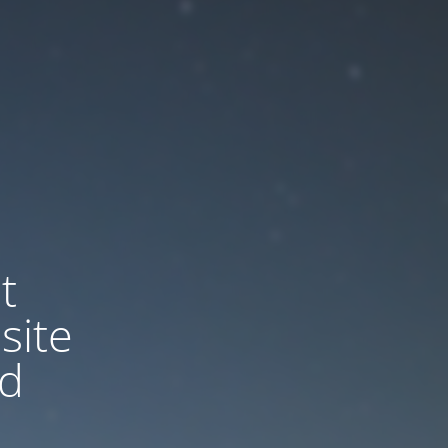
t
site
nd