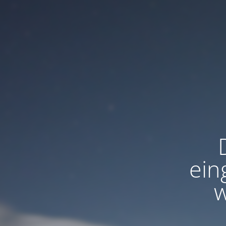
ein
w